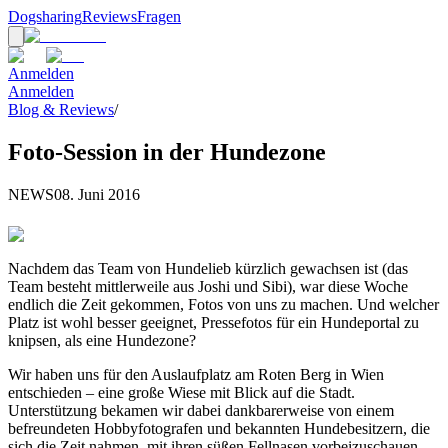
Dogsharing
Reviews
Fragen
Anmelden
Anmelden
Blog & Reviews
/
Foto-Session in der Hundezone
NEWS
08. Juni 2016
Nachdem das Team von Hundelieb kürzlich gewachsen ist (das
Team besteht mittlerweile aus Joshi und Sibi), war diese Woche
endlich die Zeit gekommen, Fotos von uns zu machen. Und welcher
Platz ist wohl besser geeignet, Pressefotos für ein Hundeportal zu
knipsen, als eine Hundezone?
Wir haben uns für den Auslaufplatz am Roten Berg in Wien
entschieden – eine große Wiese mit Blick auf die Stadt.
Unterstützung bekamen wir dabei dankbarerweise von einem
befreundeten Hobbyfotografen und bekannten Hundebesitzern, die
sich die Zeit nahmen, mit ihren süßen Fellnasen vorbeizuschauen.