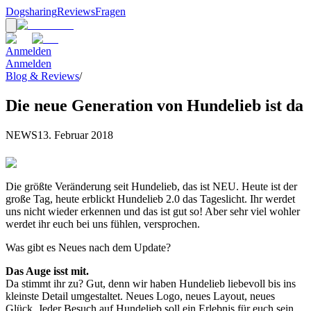
Dogsharing
Reviews
Fragen
Anmelden
Anmelden
Blog & Reviews
/
Die neue Generation von Hundelieb ist da
NEWS
13. Februar 2018
Die größte Veränderung seit Hundelieb, das ist NEU. Heute ist der
große Tag, heute erblickt Hundelieb 2.0 das Tageslicht. Ihr werdet
uns nicht wieder erkennen und das ist gut so! Aber sehr viel wohler
werdet ihr euch bei uns fühlen, versprochen.
Was gibt es Neues nach dem Update?
Das Auge isst mit.
Da stimmt ihr zu? Gut, denn wir haben Hundelieb liebevoll bis ins
kleinste Detail umgestaltet. Neues Logo, neues Layout, neues
Glück. Jeder Besuch auf Hundelieb soll ein Erlebnis für euch sein.