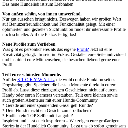
Das neue Hundelieb ist zum Liebhaben.
Von außen schön, von innen umwerfend.
Nur gut aussehen bringt nichts. Deswegen haben wir großen Wert
auf Benutzerfreundlichkeit und Funktionalität gelegt. Mit einer
optimierten und gezielten Suchfunktion findet ihr interessante Profile
noch schneller. Auf die Plätze, fertig, los!
Neue Profile zum Verlieben.
Was gibt es persönlicheres als das eigene
Profil?
Jetzt ist eure
Kreativität gefragt. Ihr seid im Fokus. Gestaltet eure Seite individuell
und inspiriert eure Mitmenschen, sie besuchen liebend gerne euer
Profil.
Teilt eure schönsten Momente.
Auf der
S T O R Y W A L L
, die wohl coolste Funktion seit es
Dogsharing gibt. Speichert die besten Momente direkt in eurem
Profil ab. Lasst diese einzigartigen Geschichten nicht auf eurem
Handy oder euren Kameras verstauben. Teilt eure kleinen sowie
auch großen Abenteuer mit eurer Hunde-Community.
* Gerade auf einer spannenden Gassi-geh-Runde?
* Dein Hundi macht ein Gesicht zum Todlachen?
* Endlich ein TOP Selfie mit Langohr?
Inspiriert und lasst euch inspirieren – Wir zeigen eure großartigen
Stories in der Hundelieb Community. Lasst uns ab sofort gemeinsam