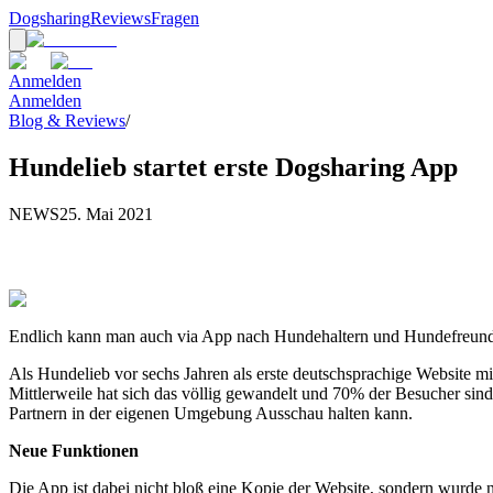
Dogsharing
Reviews
Fragen
Anmelden
Anmelden
Blog & Reviews
/
Hundelieb startet erste Dogsharing App
NEWS
25. Mai 2021
Endlich kann man auch via App nach Hundehaltern und Hundefreund
Als Hundelieb vor sechs Jahren als erste deutschsprachige Website m
Mittlerweile hat sich das völlig gewandelt und 70% der Besucher si
Partnern in der eigenen Umgebung Ausschau halten kann.
Neue Funktionen
Die App ist dabei nicht bloß eine Kopie der Website, sondern wurde