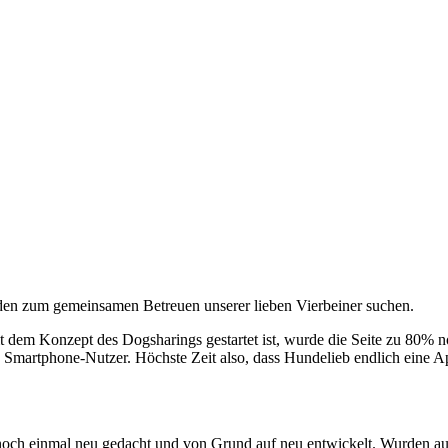
en zum gemeinsamen Betreuen unserer lieben Vierbeiner suchen.
it dem Konzept des Dogsharings gestartet ist, wurde die Seite zu 80% 
nd Smartphone-Nutzer. Höchste Zeit also, dass Hundelieb endlich eine
 noch einmal neu gedacht und von Grund auf neu entwickelt. Wurden auf