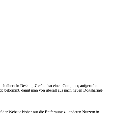
noch über ein Desktop-Gerät, also einen Computer, aufgerufen.
 App bekommt, damit man von überall aus nach neuen Dogsharing-
 der Website bisher nur die Entfernung zu anderen Nutzern in