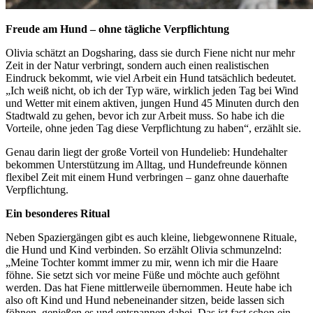
Freude am Hund – ohne tägliche Verpflichtung
Olivia schätzt an Dogsharing, dass sie durch Fiene nicht nur mehr
Zeit in der Natur verbringt, sondern auch einen realistischen
Eindruck bekommt, wie viel Arbeit ein Hund tatsächlich bedeutet.
„Ich weiß nicht, ob ich der Typ wäre, wirklich jeden Tag bei Wind
und Wetter mit einem aktiven, jungen Hund 45 Minuten durch den
Stadtwald zu gehen, bevor ich zur Arbeit muss. So habe ich die
Vorteile, ohne jeden Tag diese Verpflichtung zu haben“, erzählt sie.
Genau darin liegt der große Vorteil von Hundelieb: Hundehalter
bekommen Unterstützung im Alltag, und Hundefreunde können
flexibel Zeit mit einem Hund verbringen – ganz ohne dauerhafte
Verpflichtung.
Ein besonderes Ritual
Neben Spaziergängen gibt es auch kleine, liebgewonnene Rituale,
die Hund und Kind verbinden. So erzählt Olivia schmunzelnd:
„Meine Tochter kommt immer zu mir, wenn ich mir die Haare
föhne. Sie setzt sich vor meine Füße und möchte auch geföhnt
werden. Das hat Fiene mittlerweile übernommen. Heute habe ich
also oft Kind und Hund nebeneinander sitzen, beide lassen sich
föhnen, genießen es und entspannen dabei. Das ist fast schon ein