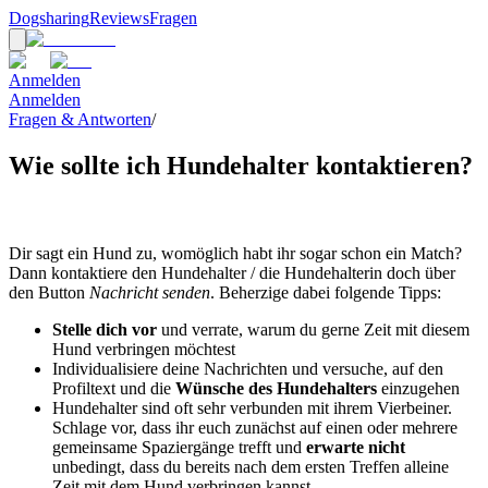
Dogsharing
Reviews
Fragen
Anmelden
Anmelden
Fragen & Antworten
/
Wie sollte ich Hundehalter kontaktieren?
Dir sagt ein Hund zu, womöglich habt ihr sogar schon ein Match?
Dann kontaktiere den Hundehalter / die Hundehalterin doch über
den Button
Nachricht senden
. Beherzige dabei folgende Tipps:
Stelle dich vor
und verrate, warum du gerne Zeit mit diesem
Hund verbringen möchtest
Individualisiere deine Nachrichten und versuche, auf den
Profiltext und die
Wünsche
des Hundehalters
einzugehen
Hundehalter sind oft sehr verbunden mit ihrem Vierbeiner.
Schlage vor, dass ihr euch zunächst auf einen oder mehrere
gemeinsame Spaziergänge trefft und
erwarte nicht
unbedingt, dass du bereits nach dem ersten Treffen alleine
Zeit mit dem Hund verbringen kannst